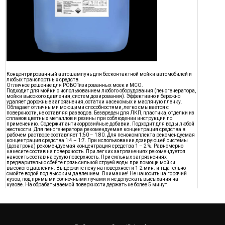
Концентрированный автошампунь для бесконтактной мойки автомобилей и
любых транспортных средств.
Отличное решение для РОБОТизированных моек и МСО.
Подходит для мойки с использованием любого оборудования (пеногенератора,
мойки высокого давления, систем дозирования). Эффективно и бережно
удаляет дорожные загрязнения, остатки насекомых и масляную пленку.
Обладает отличными моющими способностями, легко смывается с
поверхности, не оставляя разводов. Безвреден для ЛКП, пластика, отделки из
сплавов цветных металлов и резины при соблюдении инструкции по
применению. Содержит антикоррозийные добавки. Подходит для воды любой
жесткости. Для пеногенератора рекомендуемая концентрация средства в
рабочем растворе составляет 1:50 – 1:80. Для пенокомплекта рекомендуемая
концентрация средства 1:4 – 1:7. При использовании дозирующей системы
(дозатрона) рекомендуемая концентрация средства 1 – 2 %. Равномерно
нанесите состав на поверхность. При легких загрязнениях рекомендуется
наносить состав на сухую поверхность. При сильных загрязнениях
предварительно сбейте грязь сильной струей воды при помощи мойки
высокого давления. Выдержите пену на поверхности 1-2 мин. и тщательно
смойте водой под высоким давлением. Внимание! Не наносить на горячий
кузов, под прямыми солнечными лучами и не допускать высыхания на
кузове. На обрабатываемой поверхности держать не более 5 минут.